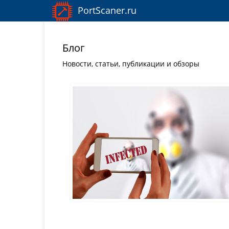
PortScaner.ru
Главная
Новости о кароновирусе
Блог
Новости, статьи, публикации и обзоры