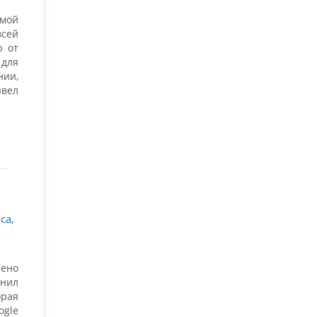
мой
всей
р от
 для
нии,
ывел
са,
нено
енил
орая
ogle