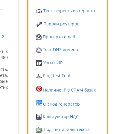
Тест скорость интернета
Пароли роутеров
ей
Проверка email
Тест DNS домена
ит к
 480
Узнать IP
сть,
та,
Ping test Tool
орые
этих
Наличие IP в СПАМ базах
QR код генератор
Калькулятор НДС
Подсчет длины текста