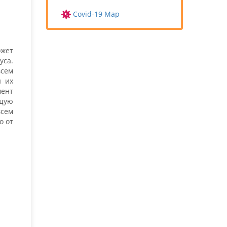
Covid-19 Map
жет
са.
всем
и их
мент
щую
всем
о от