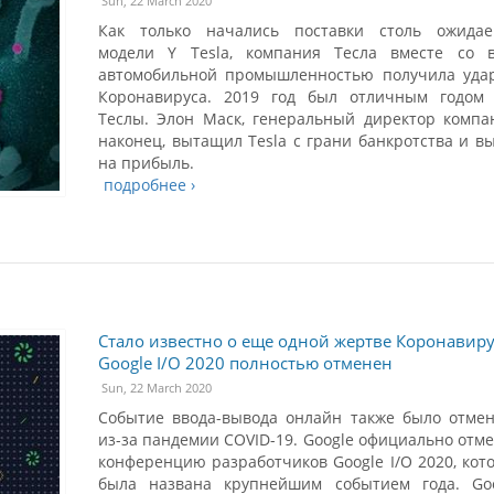
Sun, 22 March 2020
Как только начались поставки столь ожидае
модели Y Tesla, компания Тесла вместе со 
автомобильной промышленностью получила уда
Коронавируса. 2019 год был отличным годом
Теслы. Элон Маск, генеральный директор компа
наконец, вытащил Tesla с грани банкротства и в
на прибыль.
подробнее ›
Стало известно о еще одной жертве Коронавиру
Google I/O 2020 полностью отменен
Sun, 22 March 2020
Событие ввода-вывода онлайн также было отме
из-за пандемии COVID-19. Google официально отм
конференцию разработчиков Google I/O 2020, кот
была названа крупнейшим событием года. Go