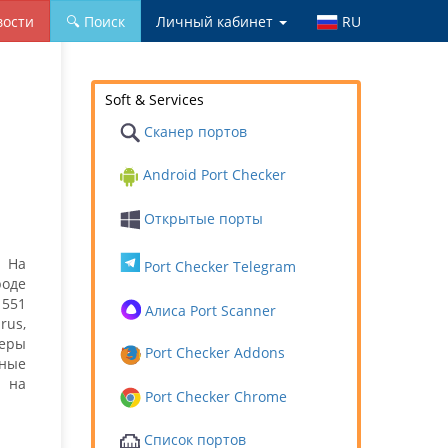
вости
🔍 Поиск
Личный кабинет
RU
Soft & Services
Сканер портов
Android Port Checker
Открытые порты
. На
Port Checker Telegram
роде
 551
Алиса Port Scanner
rus,
еры
Port Checker Addons
ные
 на
Port Checker Chrome
Список портов