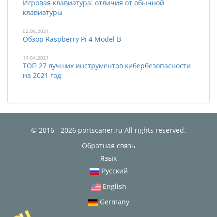
Игровая клавиатура: отличия от обычной
клавиатуры
02.06.2021
Обзор Raspberry Pi 4 Model B
14.04.2021
ТОП 27 лучших инструментов кибербезопасности
на 2021 год
© 2016 - 2026 portscaner.ru All rights reserved.
Обратная связь
Язык
Русский
English
Germany