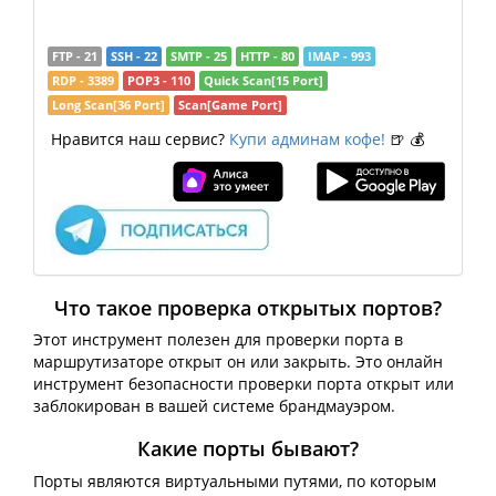
FTP - 21
SSH - 22
SMTP - 25
HTTP - 80
IMAP - 993
RDP - 3389
POP3 - 110
Quick Scan[15 Port]
Long Scan[36 Port]
Scan[Game Port]
Нравится наш сервис?
Купи админам кофе!
🍺 💰
Что такое проверка открытых портов?
Этот инструмент полезен для проверки порта в
маршрутизаторе открыт он или закрыть. Это онлайн
инструмент безопасности проверки порта открыт или
заблокирован в вашей системе брандмауэром.
Какие порты бывают?
Порты являются виртуальными путями, по которым