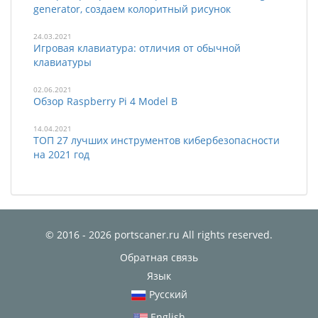
generator, создаем колоритный рисунок
24.03.2021
Игровая клавиатура: отличия от обычной
клавиатуры
02.06.2021
Обзор Raspberry Pi 4 Model B
14.04.2021
ТОП 27 лучших инструментов кибербезопасности
на 2021 год
© 2016 - 2026 portscaner.ru All rights reserved.
Обратная связь
Язык
Русский
English