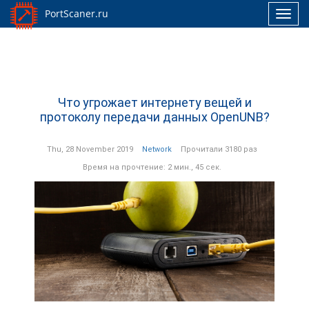
PortScaner.ru
Toggl
navig
Что угрожает интернету вещей и
протоколу передачи данных OpenUNB?
Thu, 28 November 2019
Network
Прочитали 3180 раз
Время на прочтение: 2 мин., 45 сек.