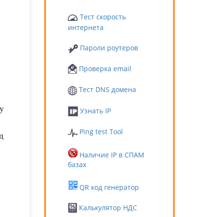
Тест скорость
интернета
Пароли роутеров
Проверка email
Тест DNS домена
у
Узнать IP
Ping test Tool
д
Наличие IP в СПАМ
базах
QR код генератор
Калькулятор НДС