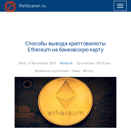
PortScaner.ru
Toggl
navig
Способы вывода криптовалюты
Ethereum на банковскую карту
Wed, 17 November 2021
Network
Прочитали 12615 раз
Время на прочтение: 3 мин., 48 сек.