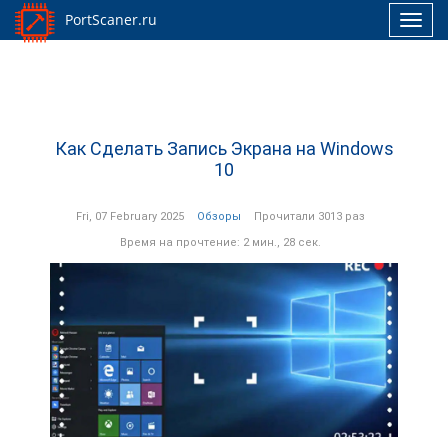
PortScaner.ru
Toggl
navig
Как Сделать Запись Экрана на Windows
10
Fri, 07 February 2025
Обзоры
Прочитали 3013 раз
Время на прочтение: 2 мин., 28 сек.