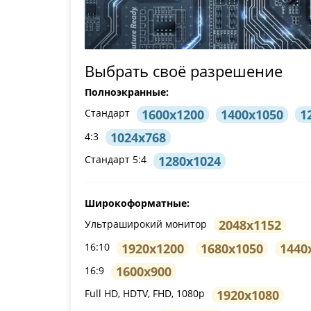
Выбрать своё разрешение
Полноэкранные:
1600x1200
1400x1050
1
Стандарт
1024x768
4:3
1280x1024
Стандарт 5:4
Широкоформатные:
2048x1152
Ультраширокий монитор
1920x1200
1680x1050
1440
16:10
1600x900
16:9
1920x1080
Full HD, HDTV, FHD, 1080p