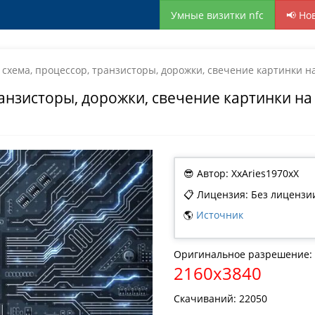
Умные визитки nfc
📢 Но
 схема, процессор, транзисторы, дорожки, свечение картинки н
ранзисторы, дорожки, свечение картинки на
😎 Автор: XxAries1970xX
📋 Лицензия: Без лицензи
🌎
Источник
Оригинальное разрешение:
2160x3840
Скачиваний: 22050