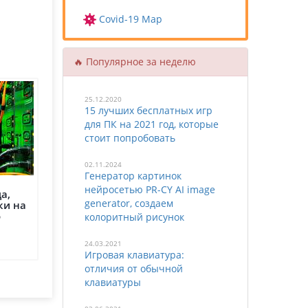
Covid-19 Map
🔥 Популярное за неделю
25.12.2020
15 лучших бесплатных игр
для ПК на 2021 год, которые
стоит попробовать
02.11.2024
Генератор картинок
нейросетью PR-CY AI image
а,
generator, создаем
ки на
о
колоритный рисунок
24.03.2021
Игровая клавиатура:
отличия от обычной
клавиатуры