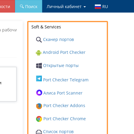
вости
🔍 Поиск
Личный кабинет
RU
Soft & Services
а рабочий стол, фото
Сканер портов
Android Port Checker
Открытые порты
Port Checker Telegram
и
Алиса Port Scanner
Port Checker Addons
Port Checker Chrome
Список портов