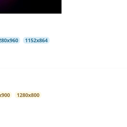
280x960
1152x864
x900
1280x800