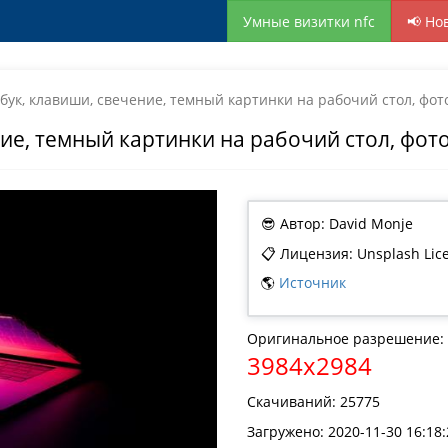
Умные визитки nfc
📢 Но
бук, клавиши, свечение, темный картинки на рабочий стол, фот
ие, темный картинки на рабочий стол, фот
😎 Автор: David Monje
📋 Лицензия: Unsplash Lic
🌎
Источник
Оригинальное разрешение:
3984x2984
Скачиваний: 25775
Загружено: 2020-11-30 16:18: