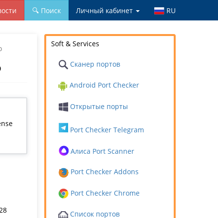
вости
🔍 Поиск
Личный кабинет
RU
Soft & Services
о
Сканер портов
о
Android Port Checker
Открытые порты
ense
Port Checker Telegram
Алиса Port Scanner
Port Checker Addons
Port Checker Chrome
28
Список портов