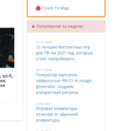
Covid-19 Map
🔥 Популярное за неделю
25.12.2020
15 лучших бесплатных игр
для ПК на 2021 год, которые
стоит попробовать
02.11.2024
Генератор картинок
ci-fi,
ии,
нейросетью PR-CY AI image
на
generator, создаем
о
колоритный рисунок
24.03.2021
Игровая клавиатура:
отличия от обычной
клавиатуры