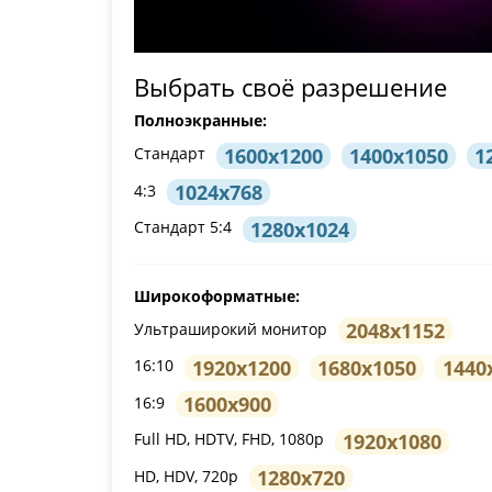
Выбрать своё разрешение
Полноэкранные:
1600x1200
1400x1050
1
Стандарт
1024x768
4:3
1280x1024
Стандарт 5:4
Широкоформатные:
2048x1152
Ультраширокий монитор
1920x1200
1680x1050
1440
16:10
1600x900
16:9
1920x1080
Full HD, HDTV, FHD, 1080p
1280x720
HD, HDV, 720p