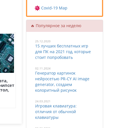
Covid-19 Map
🔥 Популярное за неделю
25.12.2020
15 лучших бесплатных игр
для ПК на 2021 год, которые
стоит попробовать
02.11.2024
Генератор картинок
нейросетью PR-CY AI image
ата,
generator, создаем
 чипсет
тол,
колоритный рисунок
24.03.2021
Игровая клавиатура:
отличия от обычной
клавиатуры