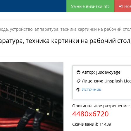
Умные визитки nfc
📢 Но
ода, устройство, аппаратура, техника картинки на рабочий стол
аратура, техника картинки на рабочий стол
😎 Автор: Jusdevoyage
📋 Лицензия: Unsplash Lic
🌎
Источник
Оригинальное разрешение:
4480x6720
Скачиваний: 11439