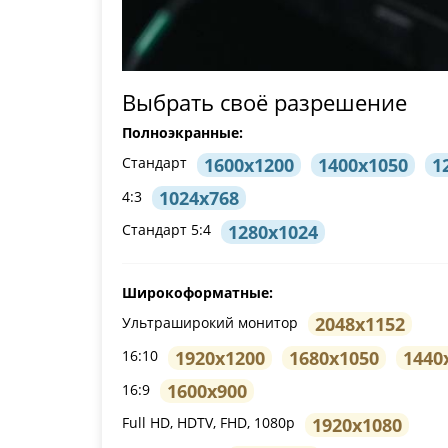
Выбрать своё разрешение
Полноэкранные:
1600x1200
1400x1050
1
Стандарт
1024x768
4:3
1280x1024
Стандарт 5:4
Широкоформатные:
2048x1152
Ультраширокий монитор
1920x1200
1680x1050
1440
16:10
1600x900
16:9
1920x1080
Full HD, HDTV, FHD, 1080p