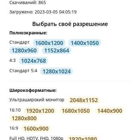
Скачиваний: 865
Загружено: 2023-03-05 04:05:19
Выбрать своё разрешение
Полноэкранные:
1600x1200
1400x1050
Стандарт
1280x960
1152x864
1024x768
4:3
1280x1024
Стандарт 5:4
Широкоформатные:
2048x1152
Ультраширокий монитор
1920x1200
1680x1050
1440x900
16:10
1280x800
1600x900
16:9
1920x1080
Full HD, HDTV, FHD, 1080p